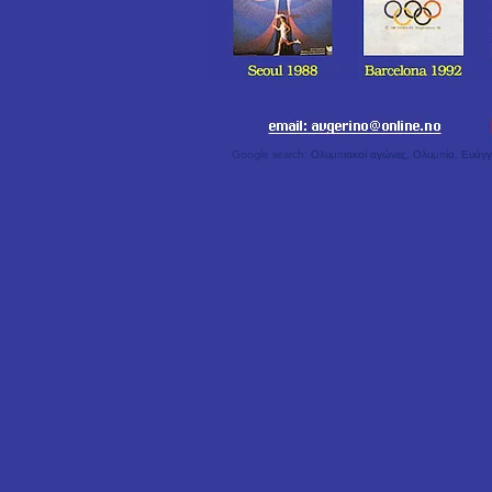
Google search: Ολυμπιακοί αγώνες, Ολυμπία, Ευάγ