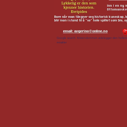
Google search: Kristendommen ødelegger den hellenske
mirakler